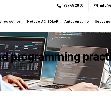
937 68 28 00
info@a
enes somos
Método AC SOLAR
Autoconsumo
Subvenc
nd programming practi