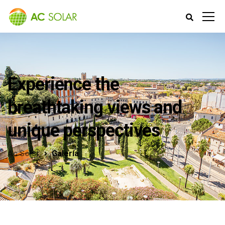
Experience the
breathtaking views and
unique perspectives
Ac Solar
Galería